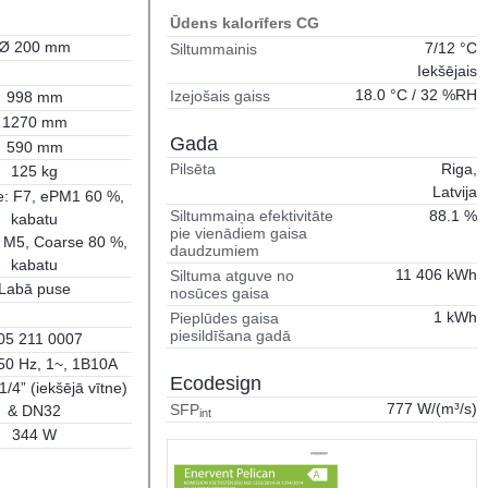
Ūdens kalorīfers CG
Ø 200 mm
7/12 °C
Siltummainis
Iekšējais
18.0 °C / 32 %RH
Izejošais gaiss
998 mm
1270 mm
Gada
590 mm
Riga,
Pilsēta
125 kg
Latvija
e: F7, ePM1 60 %,
88.1 %
Siltummaiņa efektivitāte
kabatu
pie vienādiem gaisa
 M5, Coarse 80 %,
daudzumiem
kabatu
11 406 kWh
Siltuma atguve no
Labā puse
nosūces gaisa
1 kWh
Pieplūdes gaisa
piesildīšana gadā
05 211 0007
50 Hz, 1~, 1B10A
Ecodesign
1/4” (iekšējā vītne)
777 W/(m³/s)
SFP
& DN32
int
344 W