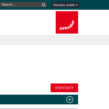
MEKLĒT:
Valodas izvēle
ATIESTATĪT