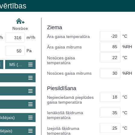
vērtības
Ziema
Nosūce
°C
Āra gaisa temperatūra
/h
m³/h
%RH
Āra gaisa mitrums
Pa
°C
Nosūces gaisa
temperatūra
M5 (Coarse 80 %)
%RH
Nosūces gaisa mitrums
Piesildīšana
°C
Nepieciešamā pieplūdes
gaisa temperatūra
°C
Ienākošā šķidruma
kšējais)
temperatūra
°C
Izejošā šķidruma
šējais)
temperatūra