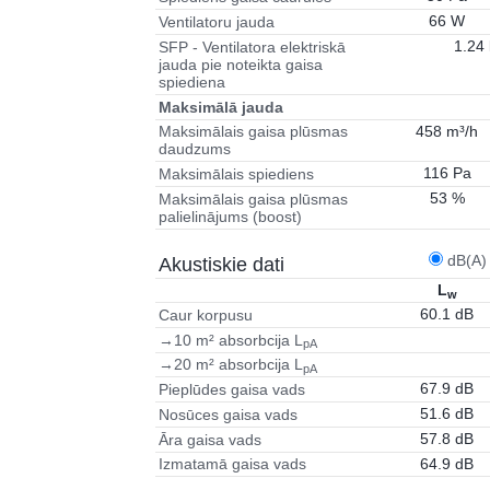
66 W
Ventilatoru jauda
1.24
SFP - Ventilatora elektriskā
jauda pie noteikta gaisa
spiediena
Maksimālā jauda
458 m³/h
Maksimālais gaisa plūsmas
daudzums
116 Pa
Maksimālais spiediens
53 %
Maksimālais gaisa plūsmas
palielinājums (boost)
dB(A)
Akustiskie dati
L
w
60.1 dB
Caur korpusu
→10 m² absorbcija L
pA
→20 m² absorbcija L
pA
67.9 dB
Pieplūdes gaisa vads
51.6 dB
Nosūces gaisa vads
57.8 dB
Āra gaisa vads
64.9 dB
Izmatamā gaisa vads