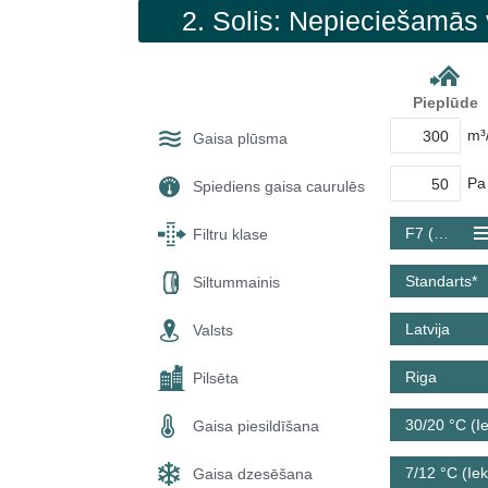
2. Solis: Nepieciešamās 
Pieplūde
m³
Gaisa plūsma
Pa
Spiediens gaisa caurulēs
F7 (ePM1 60 %)
Filtru klase
Standarts*
Siltummainis
Latvija
Valsts
Riga
Pilsēta
30/20 °C (Ie
Gaisa piesildīšana
7/12 °C (Iek
Gaisa dzesēšana