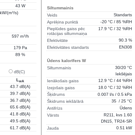
43 W
Siltummainis
 kW/(m³/s)
Standarts
Veids
-20 °C / 85 %RH
Aprēķina punktā
17.9 °C / 32 %RH
Pieplūdes gaiss pēc
rotācijas siltummaiņa
597 m³/h
90.3 %
Efektivitāte
EN308
Efektivitātes standarts
179 Pa
89 %
Ūdens kalorīfers W
30/20 °C
Siltummainis
dB(C)
Iekšējais
L
12.9 °C / 44 %RH
Ienākošais gaiss
wA
43.7 dB(A)
18.0 °C / 32 %RH
Izejošais gaiss
39.7 dB(A)
0.007 l/s / 0.5 kPa
Šķidrums
36.7 dB(A)
35 / 25 °C
Škidrums iekšā/ārā
65.6 dB(A)
Ūdens
Antifrīzs
41.8 dB(A)
R211, kvs 1.60
Vārsts
49.5 dB(A)
DN15, TR24-SR
61.7 dB(A)
0.51 kW
Jauda