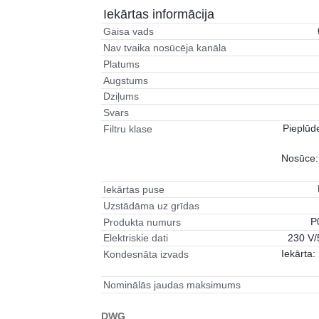
Iekārtas informācija
Gaisa vads
Nav tvaika nosūcēja kanāla
Platums
Augstums
Dziļums
Svars
Pieplūd
Filtru klase
Nosūce:
Iekārtas puse
Uzstādāma uz grīdas
P
Produkta numurs
230 V/
Elektriskie dati
Iekārta: 
Kondesnāta izvads
Nominālās jaudas maksimums
DWG