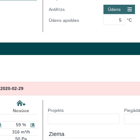
Antifrīzs
Ūdens
°C
Ūdens apsildes
2020-02-29
Projekts
Piegādā
Nosūce
59 %
316 m³/h
Ziema
50 Pa