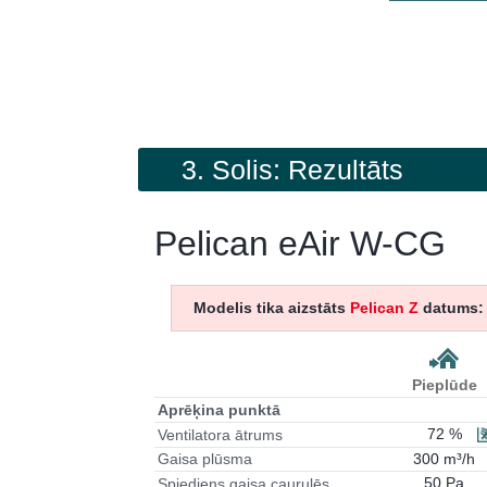
3. Solis: Rezultāts
Pelican eAir W-CG
Modelis tika aizstāts
Pelican Z
datums: 
Pieplūde
Aprēķina punktā
72 %
Ventilatora ātrums
300 m³/h
Gaisa plūsma
50 Pa
Spiediens gaisa caurulēs