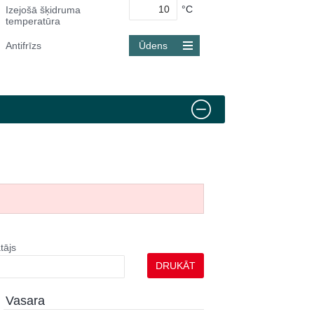
°C
Izejošā šķidruma
temperatūra
Antifrīzs
Ūdens
tājs
DRUKĀT
Vasara