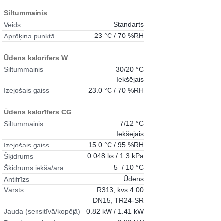
Siltummainis
Standarts
Veids
23 °C / 70 %RH
Aprēķina punktā
Ūdens kalorīfers W
30/20 °C
Siltummainis
Iekšējais
23.0 °C / 70 %RH
Izejošais gaiss
Ūdens kalorīfers CG
7/12 °C
Siltummainis
Iekšējais
15.0 °C / 95 %RH
Izejošais gaiss
0.048 l/s / 1.3 kPa
Šķidrums
5 / 10 °C
Škidrums iekšā/ārā
Ūdens
Antifrīzs
R313, kvs 4.00
Vārsts
DN15, TR24-SR
0.82 kW / 1.41 kW
Jauda (sensitīvā/kopējā)