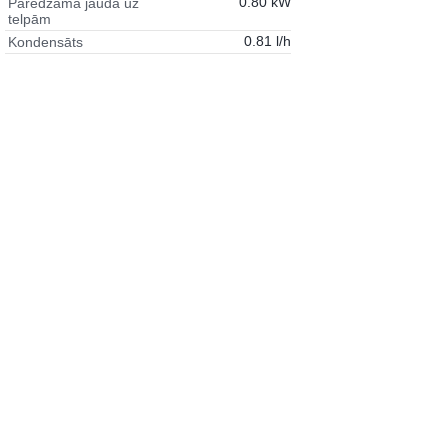
0.80 kW
Paredzamā jauda uz
telpām
0.81 l/h
Kondensāts