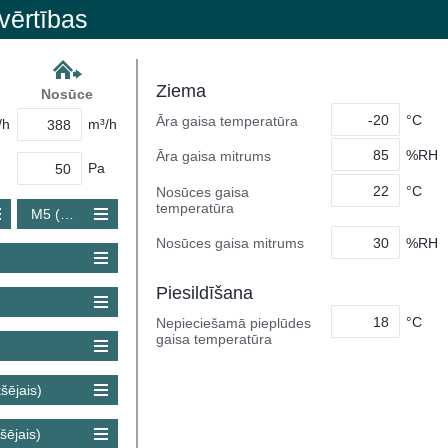
vērtības
Ziema
Nosūce
°C
Āra gaisa temperatūra
/h
m³/h
%RH
Āra gaisa mitrums
Pa
°C
Nosūces gaisa
temperatūra
M5 (Coarse 80 %)
%RH
Nosūces gaisa mitrums
Piesildīšana
°C
Nepieciešamā pieplūdes
gaisa temperatūra
šējais)
šējais)