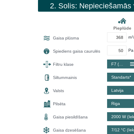
2. Solis: Nepieciešamās 
Pieplūde
m³
Gaisa plūsma
Pa
Spiediens gaisa caurulēs
F7 (ePM1 60 %)
Filtru klase
Standarts*
Siltummainis
Latvija
Valsts
Riga
Pilsēta
2000 W (Iek
Gaisa piesildīšana
7/12 °C (Iek
Gaisa dzesēšana