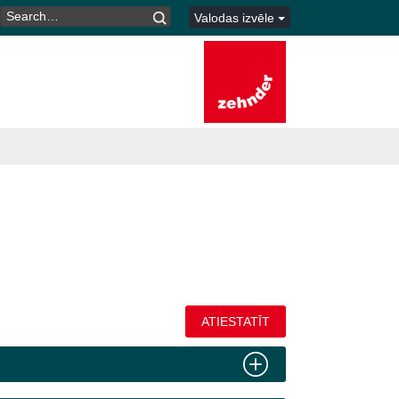
MEKLĒT:
Valodas izvēle
ATIESTATĪT