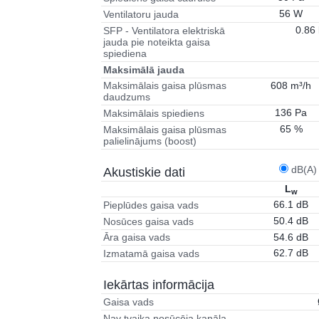
56 W
Ventilatoru jauda
0.86
SFP - Ventilatora elektriskā
jauda pie noteikta gaisa
spiediena
Maksimālā jauda
608 m³/h
Maksimālais gaisa plūsmas
daudzums
136 Pa
Maksimālais spiediens
65 %
Maksimālais gaisa plūsmas
palielinājums (boost)
dB(A)
Akustiskie dati
L
w
66.1 dB
Pieplūdes gaisa vads
50.4 dB
Nosūces gaisa vads
54.6 dB
Āra gaisa vads
62.7 dB
Izmatamā gaisa vads
Iekārtas informācija
Gaisa vads
Nav tvaika nosūcēja kanāla