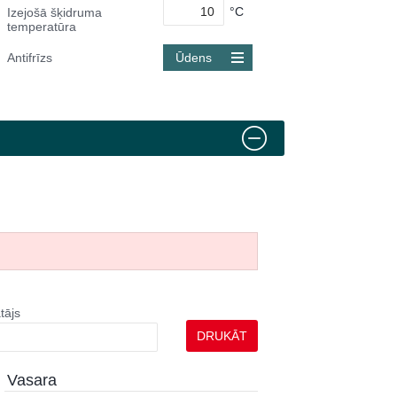
°C
Izejošā šķidruma
temperatūra
Antifrīzs
Ūdens
tājs
DRUKĀT
Vasara