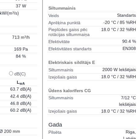
37 W
Siltummainis
 kW/(m³/s)
Standarts
Veids
-20 °C / 85 %RH
Aprēķina punktā
18.0 °C / 32 %RH
Pieplūdes gaiss pēc
rotācijas siltummaiņa
713 m³/h
90.4 %
Efektivitāte
EN308
Efektivitātes standarts
169 Pa
84 %
Elektriskais sildītājs E
2000 W Iekšējais
Siltummainis
dB(C)
18.0 °C / 32 %RH
Izejošais gaiss
L
wA
63.7 dB(A)
Ūdens kalorīfers CG
42.4 dB(A)
7/12 °C
Siltummainis
46.8 dB(A)
Iekšējais
60.2 dB(A)
18.0 °C / 32 %RH
Izejošais gaiss
Gada
Ø 200 mm
Riga,
Pilsēta
Latvija