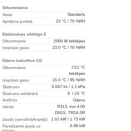
Siltummainis
Standarts
Veids
23 °C / 70 %RH
Aprēķina punktā
Elektriskais sildītājs E
2000 W Iekšējais
Siltummainis
23.0 °C / 70 %RH
Izejošais gaiss
Ūdens kalorīfers CG
7/12 °C
Siltummainis
Iekšējais
15.0 °C / 95 %RH
Izejošais gaiss
0.047 l/s / 1.1 kPa
Šķidrums
5 / 10 °C
Škidrums iekšā/ārā
Ūdens
Antifrīzs
R313, kvs 4.00
Vārsts
DN15, TR24-SR
1.01 kW / 1.73 kW
Jauda (sensitīvā/kopējā)
0.98 kW
Paredzamā jauda uz
telpām