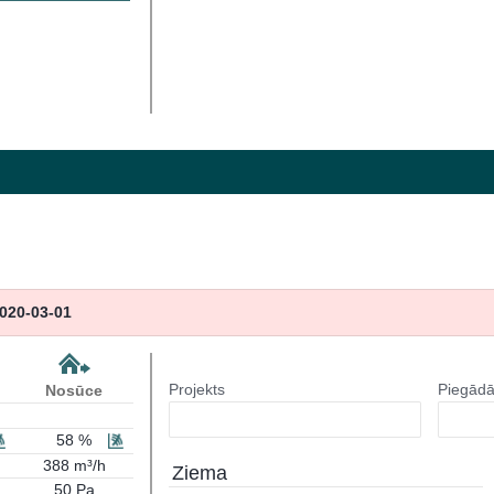
020-03-01
Projekts
Piegādā
Nosūce
58 %
388 m³/h
Ziema
50 Pa