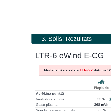
3. Solis: Rezultāts
LTR-6 eWind E-CG
Modelis tika aizstāts
LTR-5 Z
datums: 2
Pieplūde
Aprēķina punktā
66 %
Ventilatora ātrums
368 m³/h
Gaisa plūsma
50 Pa
Spiediens gaisa caurulēs