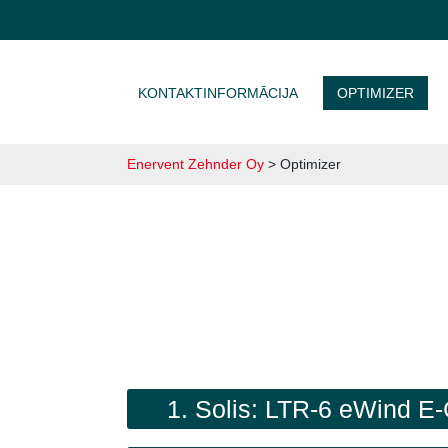
DOTIES UZ SATURU
KONTAKTINFORMĀCIJA
OPTIMIZER
Enervent Zehnder Oy
>
Optimizer
1. Solis: LTR-6 eWind E