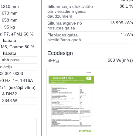
88.1 %
1210 mm
Siltummaiņa efektivitāte
pie vienādiem gaisa
670 mm
daudzumiem
658 mm
13 995 kWh
Siltuma atguve no
95 kg
nosūces gaisa
e: F7, ePM1 60 %,
1 kWh
Pieplūdes gaisa
piesildīšana gadā
kabatu
 M5, Coarse 80 %,
Ecodesign
kabatu
Labā puse
583 W/(m³/s)
SFP
int
olāciju
03 301 0003
50 Hz, 1~, 1B16A
1/4” (iekšējā vītne)
& DN32
2348 W