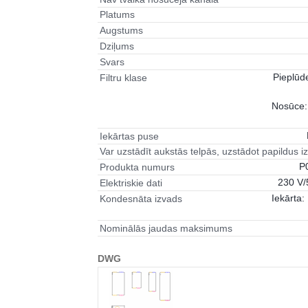
Platums
Augstums
Dziļums
Svars
Pieplūd
Filtru klase
Nosūce:
Iekārtas puse
Var uzstādīt aukstās telpās, uzstādot papildus iz
P
Produkta numurs
230 V/
Elektriskie dati
Iekārta: 
Kondesnāta izvads
Nominālās jaudas maksimums
DWG