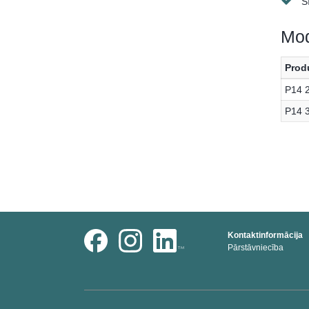
Š
Mod
Prod
P14 
P14 
Kontaktinformācija
Pārstāvniecība