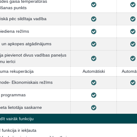
ūdes gaisa temperatūras
tīšanas punkts
riskā pēc sildītaja vadība
iediena režīms
 un apkopes atgādinājums
ja pievienot divus vadības paneļus
nu ierīci
uma rekuperācija
Automātiski
Automāt
mode- Ekonomiskais režīms
a programmas
neta lietotāja saskarne
īt vairāk funkciju
ī funkcija ir iekļauta