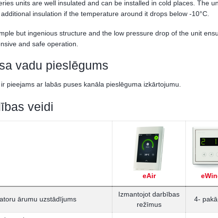
ries units are well insulated and can be installed in cold places. The un
additional insulation if the temperature around it drops below -10°C.
mple but ingenious structure and the low pressure drop of the unit ens
nsive and safe operation.
sa vadu pieslēgums
ir pieejams ar labās puses kanāla pieslēguma izkārtojumu.
ības veidi
eAir
eWin
Izmantojot darbības
latoru ārumu uzstādījums
4- pak
režīmus