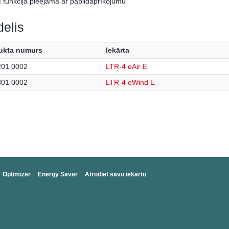
ī funkcija pieejama ar papildaprīkojumu
elis
ukta numurs
Iekārta
201 0002
LTR-4 eAir E
301 0002
LTR-4 eWind E
Optimizer
Energy Saver
Atrodiet savu iekārtu