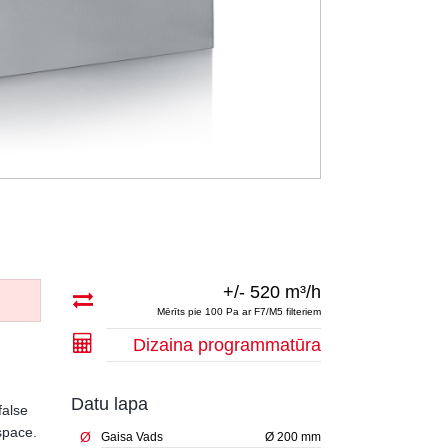
+/- 520 m³/h
Mērīts pie 100 Pa ar F7/M5 filteriem
Dizaina programmatūra
Datu lapa
false
 space.
Ø
Gaisa Vads
Ø 200 mm