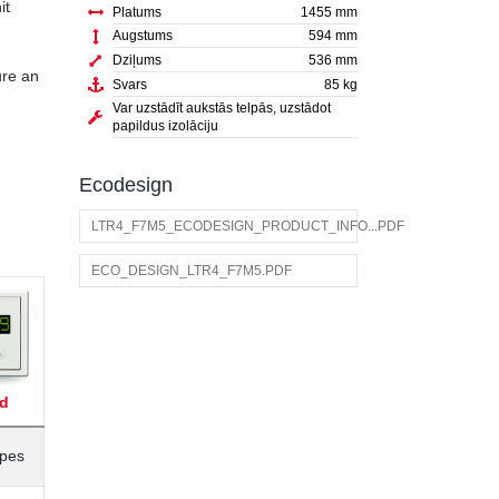
it
Platums
1455 mm
Augstums
594 mm
Dziļums
536 mm
ure an
Svars
85 kg
Var uzstādīt aukstās telpās, uzstādot
papildus izolāciju
Ecodesign
LTR4_F7M5_ECODESIGN_PRODUCT_INFO...PDF
ECO_DESIGN_LTR4_F7M5.PDF
d
āpes