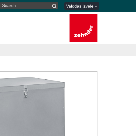
MEKLĒT:
Valodas izvēle