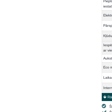
Piepl
iesta
Elekt
Pārsp
Kļūdu
Iespē
ar vie
Aukst
Eco 
Laik
Inter
Rād
Š